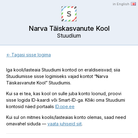
in English
Narva Täiskasvanute Kool
Stuudium
← Tagasi sisse logima
Iga kooli/lasteaia Stuudiumi kontod on eraldiseisvad; siia
Stuudiumisse sisse logimiseks vajad kontot “Narva
Täiskasvanute Kool” Stuudiumis.
Kui sa ei tea, kas kool on sulle juba konto loonud, proovi
sisse logida ID-kaardi või Smart-ID-ga. Kõiki oma Stuudiumi
kontosid näed portaalis
ID.ope.ee
Kui sul on mitmes koolis/lasteaias konto olemas, saad need
omavahel siduda —
vaata juhiseid siit
.