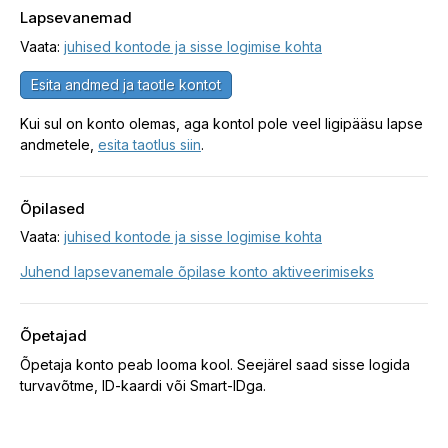
Lapsevanemad
Vaata:
juhised kontode ja sisse logimise kohta
Esita andmed ja taotle kontot
Kui sul on konto olemas, aga kontol pole veel ligipääsu lapse
andmetele,
esita taotlus siin
.
Õpilased
Vaata:
juhised kontode ja sisse logimise kohta
Juhend lapsevanemale õpilase konto aktiveerimiseks
Õpetajad
Õpetaja konto peab looma kool. Seejärel saad sisse logida
turvavõtme, ID-kaardi või Smart-IDga.